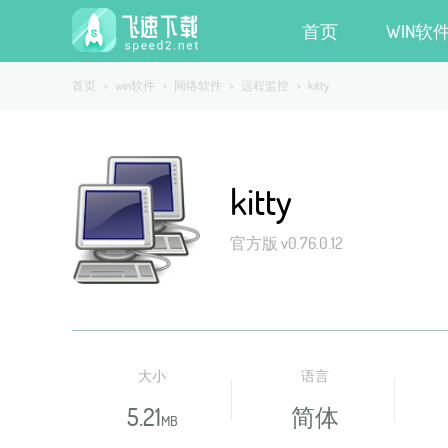
首页
WIN软
首页
>
win软件
>
网络软件
>
远程监控
>
kitty
kitty
官方版 v0.76.0.12
大小
语言
5.21
简体
MB