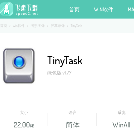
首页
WIN软件
M
首页
>
win软件
>
图形图像
>
屏幕录像
>
TinyTask
TinyTask
绿色版 v1.77
大小
语言
系统
22.00
简体
WinAll
KB