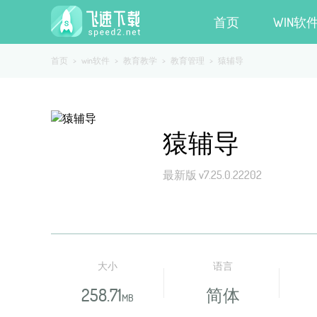
首页
WIN软
首页
>
win软件
>
教育教学
>
教育管理
>
猿辅导
猿辅导
最新版 v7.25.0.22202
大小
语言
258.71
简体
MB