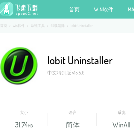
首页
WIN软件
M
首页
>
win软件
>
系统工具
>
卸载清除
>
Iobit Uninstaller
Iobit Uninstaller
中文特别版 v15.5.0
大小
语言
系统
31.74
简体
WinAll
MB