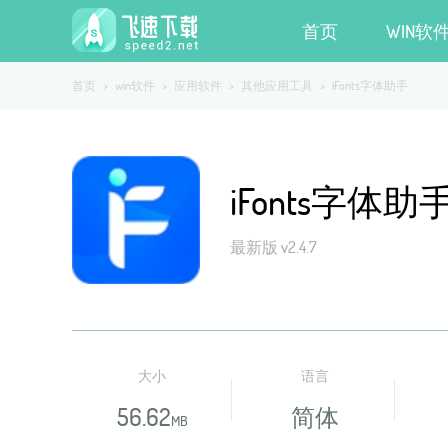
首页
WIN软
首页
>
win软件
>
应用软件
>
其他应用工具
>
iFonts字体助手
iFonts字体助
最新版 v2.4.7
大小
语言
56.62
简体
MB