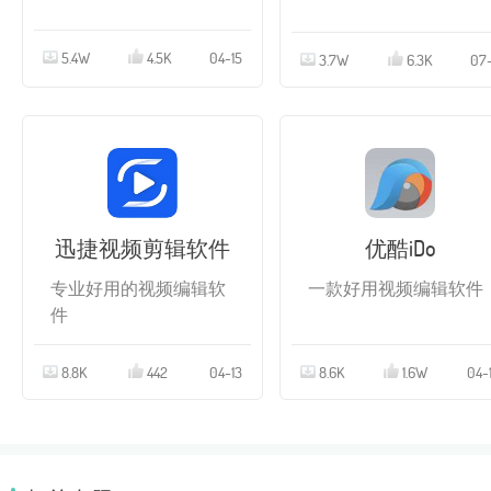
5.4W
4.5K
04-15
3.7W
6.3K
07-
迅捷视频剪辑软件
优酷iDo
专业好用的视频编辑软
一款好用视频编辑软件
件
8.8K
442
04-13
8.6K
1.6W
04-