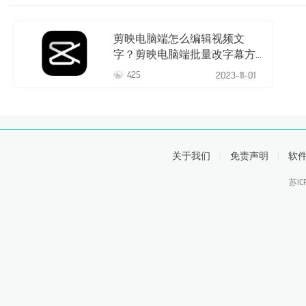
剪映电脑端怎么编辑视频文
字？剪映电脑端批量改字幕方
法介绍
425
2023-
11-01
关于我们
|
免责声明
|
软
苏IC