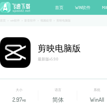
首页
WIN软件
M
首页
>
win软件
>
影音软件
>
视频处理
>
剪映电脑版
剪映电脑版
最新版v5.9.0
大小
语言
系统
2.97
简体
WinAll
MB