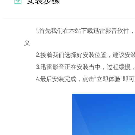
1.首先我们在本站下载迅雷影音软件，
义
2.接着我们选择好安装位置，建议安装
3.迅雷影音正在安装当中，过程缓慢
4.最后安装完成，点击“立即体验”即