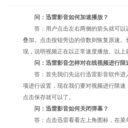
问：迅雷影音如何加速播放？
答：用户点击左右两侧的箭头就可以调
叠加。点击按钮旁边的倍数则恢复原速。
现，说明视频正在以正常速度播放。以上
问：迅雷影音怎样对在线视频进行限
答：首先我们先运行迅雷影音软件进
项进行设置，现在我们要对视频进行限速
点击保存就可以了。
问：迅雷影音如何关闭弹幕？
答：点击迅雷看看左上角图标，在菜单