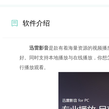
软件介绍
迅雷影音
是款有着海量资源的视频播
好。同时支持本地播放与在线播放，你想
行播放观看。