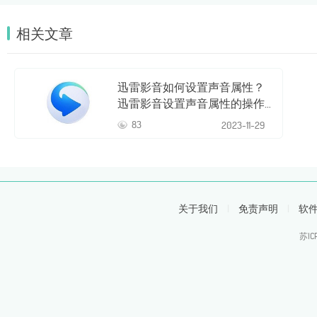
相关文章
迅雷影音如何设置声音属性？
迅雷影音设置声音属性的操作
步骤
83
2023-
11-29
关于我们
|
免责声明
|
软
苏IC