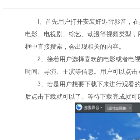
1、首先用户打开安装好迅雷影音，
电影、电视剧、综艺、动漫等视频类型，
框中直接搜索，会出现相关的内容。
2、接着用户选择喜欢的电影或者电
时间、导演、主演等信息。用户可以点击
3、若是用户想要下载下来进行观看
后点击下载就可以了。等待下载完成就可