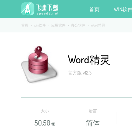
首页
WIN软
首页
>
win软件
>
应用软件
>
办公软件
>
Word精灵
Word精灵
官方版 v12.3
大小
语言
50.50
简体
MB