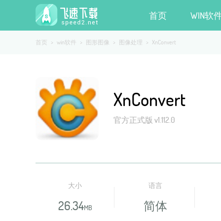
首页
WIN软
首页
>
win软件
>
图形图像
>
图像处理
>
XnConvert
XnConvert
官方正式版 v1.112.0
大小
语言
26.34
简体
MB