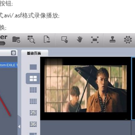
按钮;
avi/.asf格式录像播放;
换;