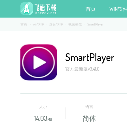
首页
WIN软
首页
>
win软件
>
影音软件
>
视频播放
>
SmartPlayer
SmartPlayer
官方最新版v3.41.0
大小
语言
14.03
简体
MB