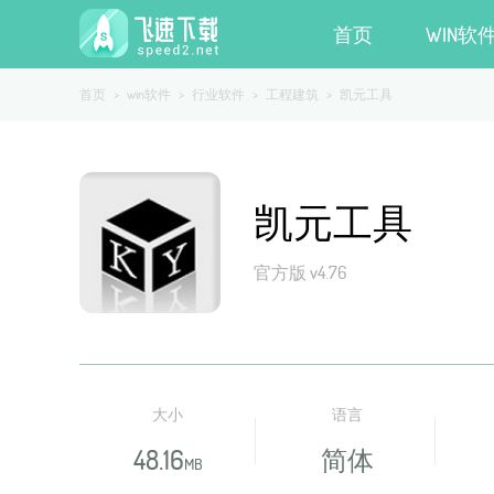
首页
WIN软
首页
>
win软件
>
行业软件
>
工程建筑
>
凯元工具
凯元工具
官方版 v4.76
大小
语言
48.16
简体
MB