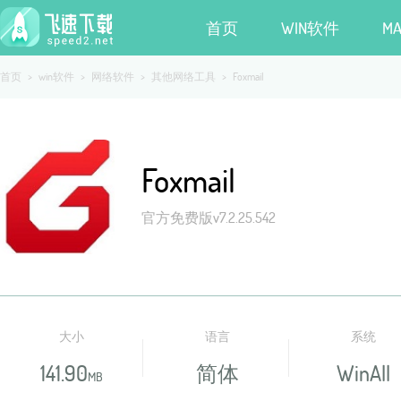
首页
WIN软件
M
首页
>
win软件
>
网络软件
>
其他网络工具
>
Foxmail
Foxmail
官方免费版v7.2.25.542
大小
语言
系统
141.90
简体
WinAll
MB