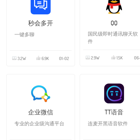
秒会多开
QQ
国民级即时通讯聊天软
一键多聊
件
2.9W
1.5K
06-
3.2W
6.9K
01-02
企业微信
TT语音
专业的企业级沟通平台
连麦开黑语音软件