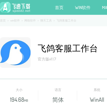
首页
WIN软件
M
首页
>
win软件
>
网络软件
>
聊天工具
>
飞鸽客服工作台
飞鸽客服工作台
官方版v1.1.7
大小
语言
系统
194.68
简体
WinAll
MB