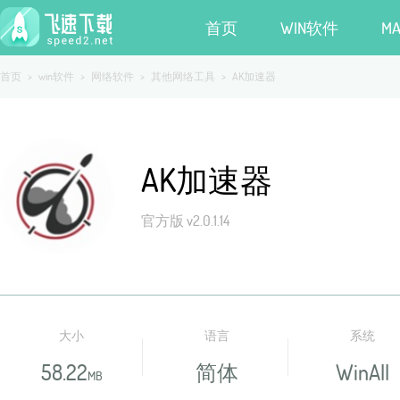
首页
WIN软件
M
首页
>
win软件
>
网络软件
>
其他网络工具
>
AK加速器
AK加速器
官方版 v2.0.1.14
大小
语言
系统
58.22
简体
WinAll
MB