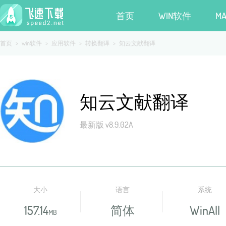
首页
WIN软件
M
首页
>
win软件
>
应用软件
>
转换翻译
>
知云文献翻译
知云文献翻译
最新版 v8.9.02A
大小
语言
系统
157.14
简体
WinAll
MB