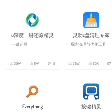
u深度一键还原精灵
灵动c盘清理专家
一键还原
系统清理与优化工具
3.5W
1.1W
04-15
3.5W
6.3K
07-
Everything
按键精灵