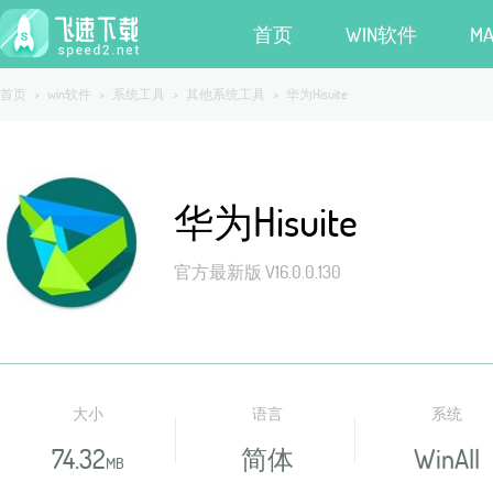
首页
WIN软件
M
首页
>
win软件
>
系统工具
>
其他系统工具
>
华为Hisuite
华为Hisuite
官方最新版 V16.0.0.130
大小
语言
系统
74.32
简体
WinAll
MB