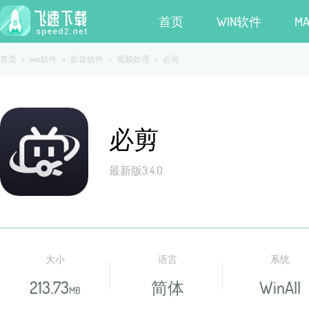
首页
WIN软件
M
首页
>
win软件
>
影音软件
>
视频处理
>
必剪
必剪
最新版3.4.0
大小
语言
系统
213.73
简体
WinAll
MB