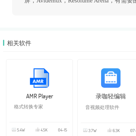
屏，Avidemux，Resolume Arena
相关软件
AMR Player
录咖轻编辑
格式转换专家
音视频处理软件
5.4W
4.5K
04-15
3.7W
6.3K
07-