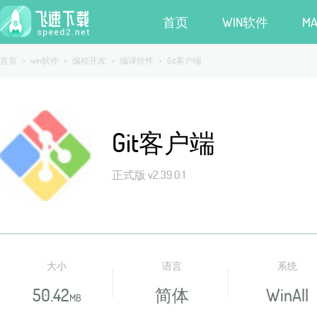
首页
WIN软件
M
首页
>
win软件
>
编程开发
>
编译软件
>
Git客户端
Git客户端
正式版 v2.39.0.1
大小
语言
系统
50.42
简体
WinAll
MB