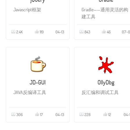
Javascrīpt框架
Gradle——通用灵活的构
建工具
2.4K
119
04-13
843
46
07-
JD-GUI
OllyDbg
JAVA反编译工具
反汇编和调试工具
306
17
04-13
228
12
04-