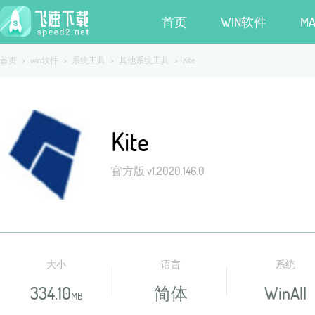
首页
WIN软件
M
首页
>
win软件
>
系统工具
>
其他系统工具
>
Kite
Kite
官方版 v1.2020.146.0
大小
语言
系统
334.10
简体
WinAll
MB