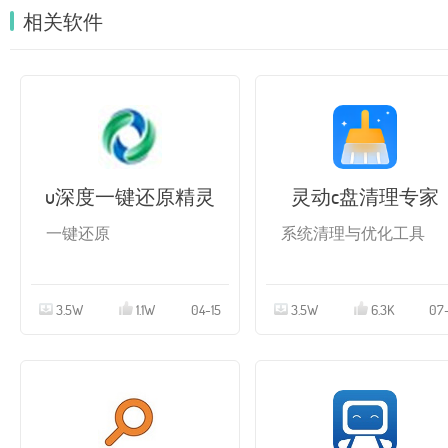
相关软件
u深度一键还原精灵
灵动c盘清理专家
一键还原
系统清理与优化工具
3.5W
1.1W
04-15
3.5W
6.3K
07-