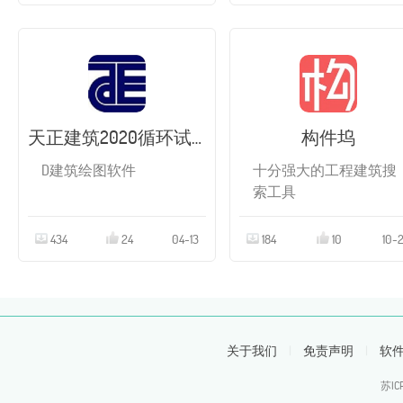
天正建筑2020循环试用版
构件坞
D建筑绘图软件
十分强大的工程建筑搜
索工具
434
24
04-13
184
10
10-
关于我们
|
免责声明
|
软
苏IC