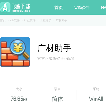
首页
WIN软件
M
首页
>
win软件
>
行业软件
>
工程建筑
>
广材助手
广材助手
官方正式版v2.0.0.4576
大小
语言
系统
76.65
简体
WinAll
MB