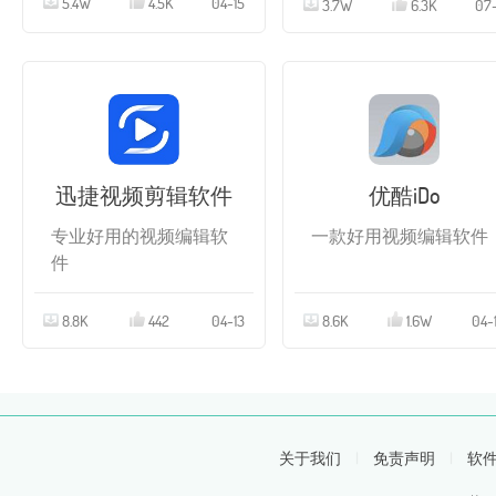
5.4W
4.5K
04-15
3.7W
6.3K
07-
迅捷视频剪辑软件
优酷iDo
专业好用的视频编辑软
一款好用视频编辑软件
件
8.8K
442
04-13
8.6K
1.6W
04-
关于我们
|
免责声明
|
软