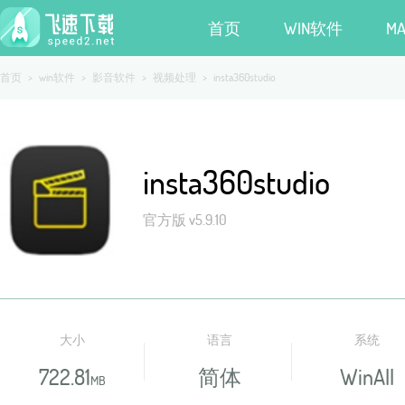
首页
WIN软件
M
首页
>
win软件
>
影音软件
>
视频处理
>
insta360studio
insta360studio
官方版 v5.9.10
大小
语言
系统
722.81
简体
WinAll
MB