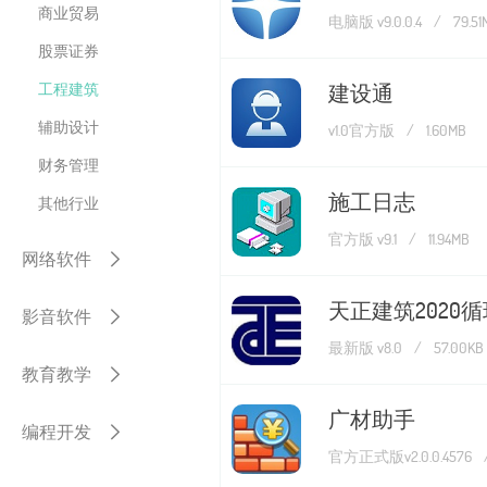
商业贸易
电脑版 v9.0.0.4
/
79.51
股票证券
工程建筑
建设通
辅助设计
v1.0官方版
/
1.60MB
财务管理
施工日志
其他行业
官方版 v9.1
/
11.94MB
网络软件
天正建筑2020
影音软件
最新版 v8.0
/
57.00KB
教育教学
广材助手
编程开发
官方正式版v2.0.0.4576