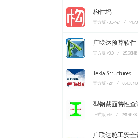
构件坞
官方版 v3.6.44.4
/
141.
广联达预算软件
官方版 v3.0
/
25.68MB
Tekla Structures
官方版 v21.1
/
861.30MB
型钢截面特性查
正式版 v1.0
/
281.00KB
广联达施工安全