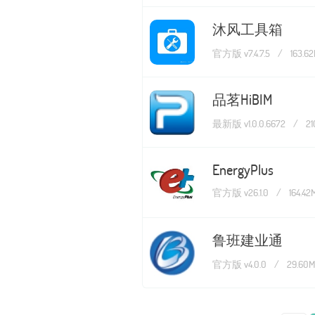
沐风工具箱
官方版 v7.4.7.5
/
163.6
品茗HiBIM
最新版 v1.0.0.6672
/
21
EnergyPlus
官方版 v26.1.0
/
164.42
鲁班建业通
官方版 v4.0.0
/
29.60