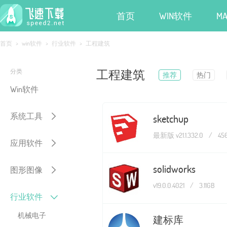
首页
WIN软件
M
首页
>
win软件
>
行业软件
>
工程建筑
工程建筑
分类
推荐
热门
Win软件
系统工具
sketchup
最新版 v21.1.332.0
/
45
应用软件
solidworks
图形图像
v19.0.0.4021
/
3.11GB
行业软件
机械电子
建标库