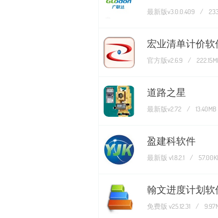
最新版v3.0.0.409
/
23
宏业清单计价软
官方版v2.6.9
/
222.15M
道路之星
最新版v2.72
/
13.40MB
盈建科软件
最新版 v1.8.2.1
/
57.00K
翰文进度计划软
免费版 v25.12.31
/
9.97