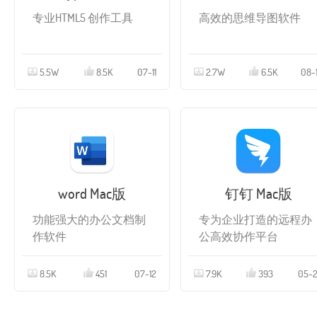
专业HTML5 创作工具
高效的思维导图软件
5.5W
8.5K
07-11
2.7W
6.5K
08-
word Mac版
钉钉 Mac版
功能强大的办公文档制
专为企业打造的远程办
作软件
公高效协作平台
8.5K
451
07-12
7.9K
393
05-