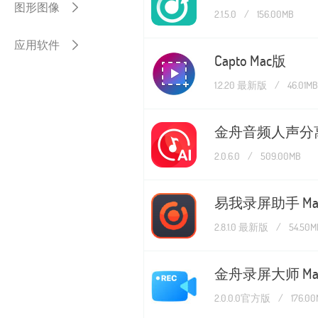
图形图像
2.1.5.0
/
156.00MB
应用软件
Capto Mac版
1.2.20 最新版
/
46.01MB
金舟音频人声分离
2.0.6.0
/
509.00MB
易我录屏助手 Ma
2.8.1.0 最新版
/
54.50M
金舟录屏大师 Ma
2.0.0.0官方版
/
176.0