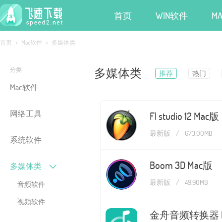
首页
WIN软件
M
首页
>
Mac软件
>
多媒体类
多媒体类
分类
推荐
热门
Mac软件
网络工具
Fl studio 12 Mac版
最新版
/
673.00MB
系统软件
Boom 3D Mac版
多媒体类
最新版
/
49.90MB
音频软件
视频软件
金舟音频转换器 